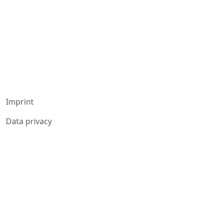
{:de}Benjamin E. Schlegel{:}{:en}Benjamin E. Sc
Imprint
Data privacy